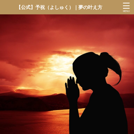
【公式】予祝（よしゅく）｜夢の叶え方