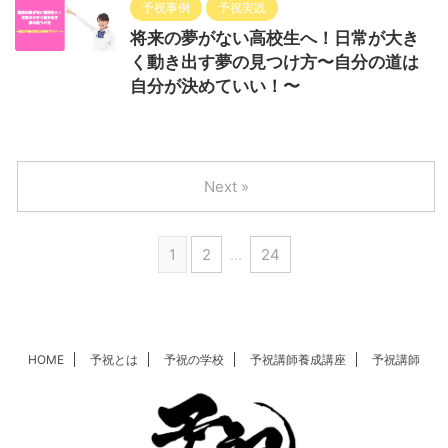
予祝事例
予祝実践
将来の夢がない高校生へ！日常が大き
く動き出す夢の見つけ方〜自分の道は
自分が決めていい！〜
Next »
1
2
…
24
HOME
予祝とは
予祝の学校
予祝講師養成講座
予祝講師