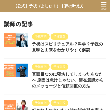
【公式】予祝（よしゅく）｜夢の叶え方
講師の記事
予祝事例
予祝実践
予祝はスピリチュアル？科学？予祝の
意味と由来をわかりやすく解説
予祝事例
予祝実践
真面目なのに寝坊してしまったあなた
へ 原因は怠けじゃない。潜在意識から
のメッセージと信頼回復の方法
予祝事例
予祝実践