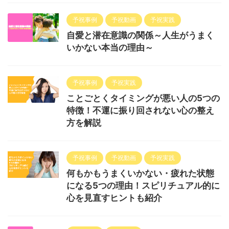
予祝事例
予祝動画
予祝実践
自愛と潜在意識の関係～人生がうまく
いかない本当の理由～
予祝事例
予祝実践
ことごとくタイミングが悪い人の5つの
特徴！不運に振り回されない心の整え
方を解説
予祝事例
予祝動画
予祝実践
何もかもうまくいかない・疲れた状態
になる5つの理由！スピリチュアル的に
心を見直すヒントも紹介