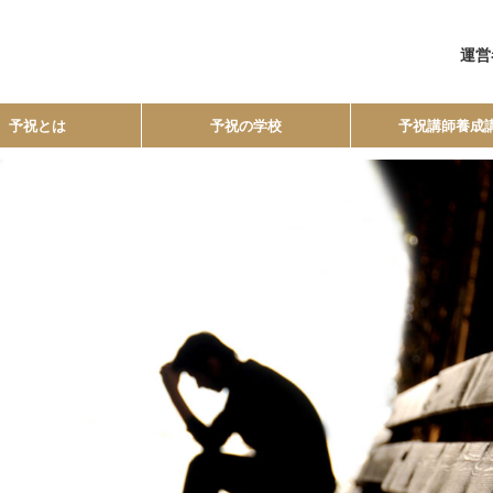
運営
予祝とは
予祝の学校
予祝講師養成