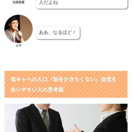
人だよね
矢部裕貴
ああ、なるほど！
ムネ
陰キャへの入口「恥をかきたくない」自信を
失いやすい人の思考癖