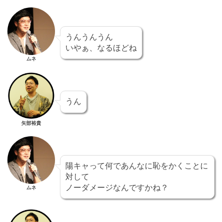
うんうんうん
いやぁ、なるほどね
ムネ
うん
矢部裕貴
陽キャって何であんなに恥をかくことに
対して
ノーダメージなんですかね？
ムネ