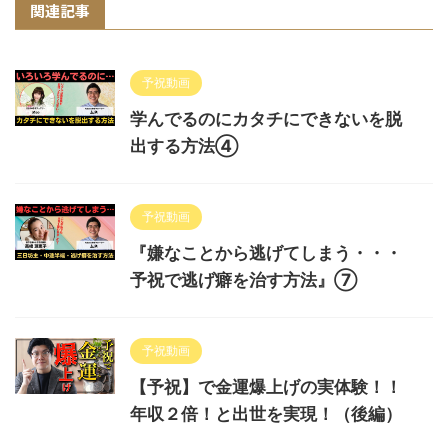
関連記事
予祝動画
学んでるのにカタチにできないを脱
出する方法④
予祝動画
『嫌なことから逃げてしまう・・・
予祝で逃げ癖を治す方法』⑦
予祝動画
【予祝】で金運爆上げの実体験！！
年収２倍！と出世を実現！（後編）