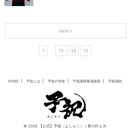
Next »
1
…
13
14
15
HOME
予祝とは
予祝の学校
予祝講師養成講座
予祝講師
© 2026 【公式】予祝（よしゅく）｜夢の叶え方