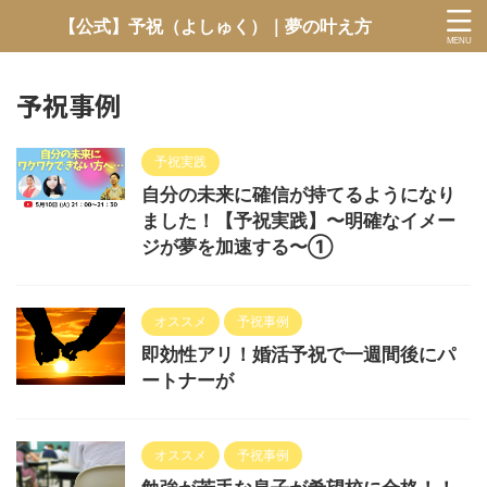
【公式】予祝（よしゅく）｜夢の叶え方
予祝事例
予祝実践
自分の未来に確信が持てるようになり
ました！【予祝実践】〜明確なイメー
ジが夢を加速する〜①
オススメ
予祝事例
即効性アリ！婚活予祝で一週間後にパ
ートナーが
オススメ
予祝事例