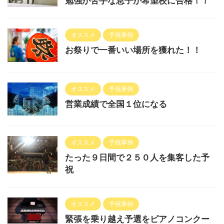
勉強が苦手な息子が希望校に合格！！
オススメ
予祝事例
お祭りで一番いい場所を獲れた！！
オススメ
予祝事例
営業成績で全国１位になる
オススメ
予祝事例
たった９日間で２５０人を集客した予
祝
オススメ
予祝事例
緊張を乗り越え予選をピアノコンクー