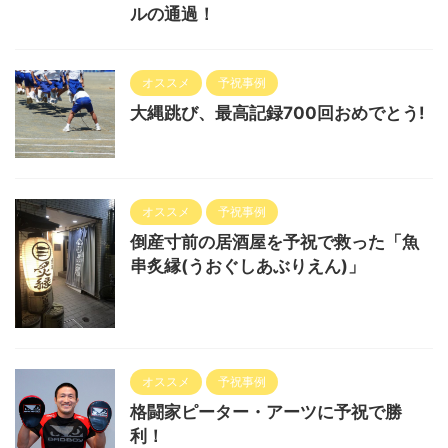
ルの通過！
オススメ
予祝事例
大縄跳び、最高記録700回おめでとう!
オススメ
予祝事例
倒産寸前の居酒屋を予祝で救った「魚
串炙縁(うおぐしあぶりえん)」
オススメ
予祝事例
格闘家ピーター・アーツに予祝で勝
利！