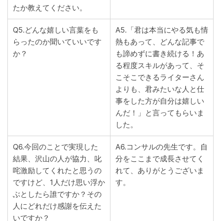
たか教えてください。
Q5.どんな嬉しい言葉をも
A5.「君は本当にやる気も情
らったのか聞いていいです
熱もあって、どんな記事で
か？
も諦めずに書き続ける！あ
る程度スキルがあって、そ
こそこできるライターさん
よりも、君みたいな人と仕
事をした方が自分は嬉しい
んだ！」と言ってもらいま
した。
Q6.今回のことで実現した
A6.コンサルの先生です。自
結果、沢山の人が協力、叱
分をここまで成長させてく
咤激励してくれたと思うの
れて、ありがとうございま
ですけど、1人だけ思い浮か
す。
ぶとしたら誰ですか？その
人にどれだけ感謝を伝えた
いですか？