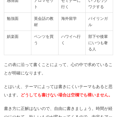
感情面
アロマセッ
セミナーに
いつもワク
ト
行く
ワクする
勉強面
英会話の教
海外留学
バイリンガ
材
ル
娯楽面
ベンツを買
ハワイへ行
部下や後輩
う
く
にいつも奢
る人
この表に沿って書くことによって、心の中で求めているこ
とが明確になります。
とはいえ、テーマによっては書きにくいテーマもあると思
います。
どうしても書けない場合は空欄でも構いません。
書き方に正解はないので、自由に書きましょう。時間が経
つにつれて、欲しいものが変わってくるので、内容をアッ