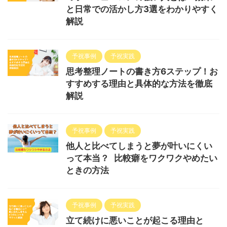
と日常での活かし方3選をわかりやすく
解説
予祝事例
予祝実践
思考整理ノートの書き方6ステップ！お
すすめする理由と具体的な方法を徹底
解説
予祝事例
予祝実践
他人と比べてしまうと夢が叶いにくい
って本当？ 比較癖をワクワクやめたい
ときの方法
予祝事例
予祝実践
立て続けに悪いことが起こる理由と