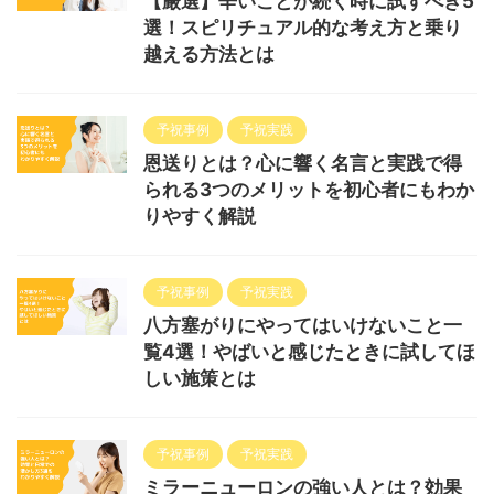
【厳選】辛いことが続く時に試すべき5
選！スピリチュアル的な考え方と乗り
越える方法とは
予祝事例
予祝実践
恩送りとは？心に響く名言と実践で得
られる3つのメリットを初心者にもわか
りやすく解説
予祝事例
予祝実践
八方塞がりにやってはいけないこと一
覧4選！やばいと感じたときに試してほ
しい施策とは
予祝事例
予祝実践
ミラーニューロンの強い人とは？効果