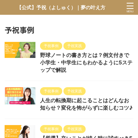
【公式】予祝（よしゅく）｜夢の叶え方
予祝事例
予祝事例
予祝実践
野球ノートの書き方とは？例文付きで
小学生・中学生にもわかるように5ステ
ップで解説
予祝事例
予祝実践
人生の転換期に起こることはどんなお
知らせ？変化を怖がらずに楽しむコツ♪
予祝事例
予祝実践