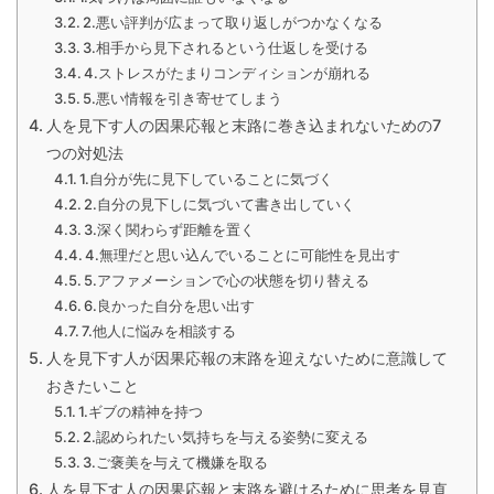
2.悪い評判が広まって取り返しがつかなくなる
3.相手から見下されるという仕返しを受ける
4.ストレスがたまりコンディションが崩れる
5.悪い情報を引き寄せてしまう
人を見下す人の因果応報と末路に巻き込まれないための7
つの対処法
1.自分が先に見下していることに気づく
2.自分の見下しに気づいて書き出していく
3.深く関わらず距離を置く
4.無理だと思い込んでいることに可能性を見出す
5.アファメーションで心の状態を切り替える
6.良かった自分を思い出す
7.他人に悩みを相談する
人を見下す人が因果応報の末路を迎えないために意識して
おきたいこと
1.ギブの精神を持つ
2.認められたい気持ちを与える姿勢に変える
3.ご褒美を与えて機嫌を取る
人を見下す人の因果応報と末路を避けるために思考を見直