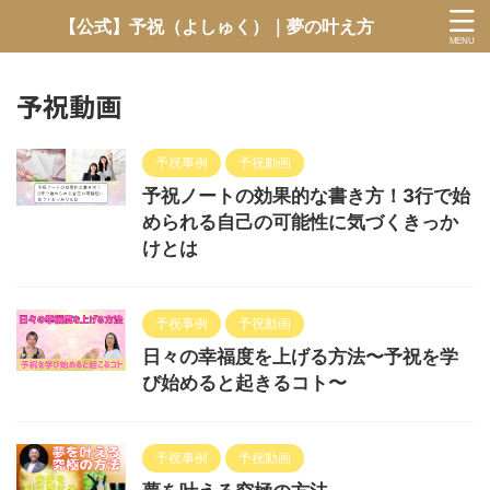
【公式】予祝（よしゅく）｜夢の叶え方
予祝動画
予祝事例
予祝動画
予祝ノートの効果的な書き方！3行で始
められる自己の可能性に気づくきっか
けとは
予祝事例
予祝動画
日々の幸福度を上げる方法〜予祝を学
び始めると起きるコト〜
予祝事例
予祝動画