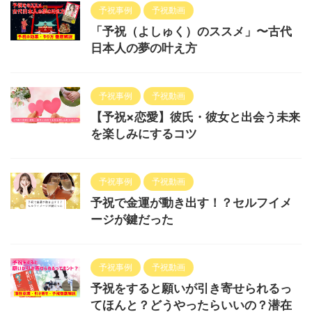
予祝事例
予祝動画
「予祝（よしゅく）のススメ」〜古代
日本人の夢の叶え方
予祝事例
予祝動画
【予祝×恋愛】彼氏・彼女と出会う未来
を楽しみにするコツ
予祝事例
予祝動画
予祝で金運が動き出す！？セルフイメ
ージが鍵だった
予祝事例
予祝動画
予祝をすると願いが引き寄せられるっ
てほんと？どうやったらいいの？潜在