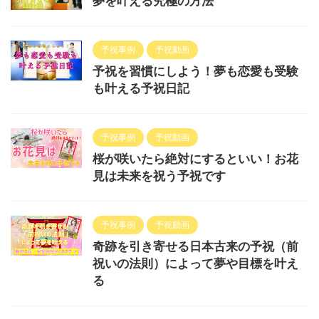
夢を叶える究極の方法
予祝事例
予祝動画
予祝を習慣にしよう！夢も恋愛も受験
も叶える予祝日記
予祝事例
予祝動画
桜が咲いたら絶対にするといい！お花
見は未来を祝う予祝です
予祝事例
予祝動画
奇跡を引き寄せる日本古来の予祝（前
祝いの法則）によって夢や目標を叶え
る